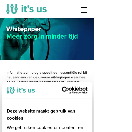
Whitepaper
Meer zorg in minder tijd
Informatietechnologie speelt een essentiële rol bij
het aangaan van de diverse uitdagingen waarmee
de (thuis)zorg wordt geconfronteerd. Door het
implementeren van innovatieve IT-oplossingen
kunnen zorgorganisaties de efficiëntie verbeteren,
kwaliteit van zorg verhogen en voldoen aan
wettelijke vereisten, wat resulteert in een betere
zorgervaring voor de cliënten en een gezondere
werkomgeving voor het personeel. In ons
Deze website maakt gebruik van
whitepaper adresseren wij de belangrijkste
cookies
uitdagingen en de beste oplossingen daarvoor.
We gebruiken cookies om content en