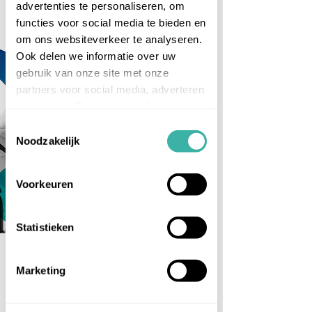
DOWNLOAD WHITEPAPER
advertenties te personaliseren, om
functies voor social media te bieden en
om ons websiteverkeer te analyseren.
Ook delen we informatie over uw
gebruik van onze site met onze
partners voor social media, adverteren
en analyse. Deze partners kunnen
deze gegevens combineren met
Toestemmingsselectie
andere informatie die u aan ze heeft
Noodzakelijk
verstrekt of die ze hebben verzameld
op basis van uw gebruik van hun
Voorkeuren
services.
Statistieken
Oplossingen
Branches
Marketing
Business Solutions
Handelsbedrijven
Integration Solutions
Techbedrijven
Information Solutions
Zakelijke Dienstverlening