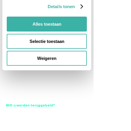
Zorg
Details tonen
Algemeen
Over ons
Alles toestaan
Support
Why not join us?
Whitepapers
Partners
Content
Contact
Selectie toestaan
AVG verklaring
Privacybeleid
Weigeren
It's Us B.V.
Franz Zieglerstraat 2
1087 HN Amsterdam
Algemeen:
+31 (0) 20 560 59 00
Support:
+31 (0) 20 560 59 99
KvK: 34127361
Wilt u worden teruggebeld?