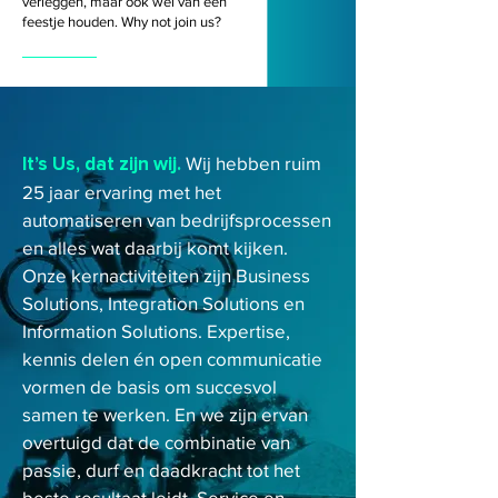
verleggen, maar ook wel van een
feestje houden. Why not join us?
It’s Us, dat zijn wij.
Wij hebben ruim
25 jaar ervaring met het
automatiseren van bedrijfsprocessen
en alles wat daarbij komt kijken.
Onze kernactiviteiten zijn Business
Solutions, Integration Solutions en
Information Solutions. Expertise,
kennis delen én open communicatie
vormen de basis om succesvol
samen te werken. En we zijn ervan
overtuigd dat de combinatie van
passie, durf en daadkracht tot het
beste resultaat leidt. Service en