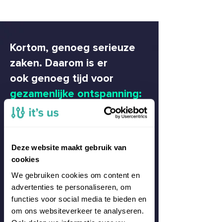
Kortom, genoeg serieuze
zaken. Daarom is er
ook
genoeg tijd voor
gezamenlijke ontspanning:
Spring Break
Skiweekend of Citytrip met het
hele bedrijf, bijvoorbeeld naar
Deze website maakt gebruik van
Barcelona, Kaprun of Milaan.
cookies
We gebruiken cookies om content en
advertenties te personaliseren, om
Summer Sail
Varen en lekker eten, bijvoorbeeld
functies voor social media te bieden en
een grachtentocht, zeilen naar
om ons websiteverkeer te analyseren.
Pampus, of Sail A'dam.